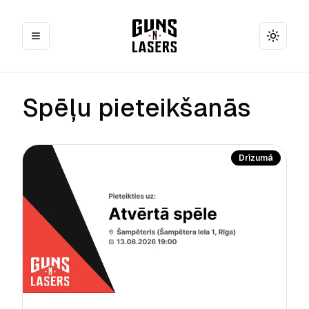
Toggle
Spēļu pieteikšanās
Drīzumā