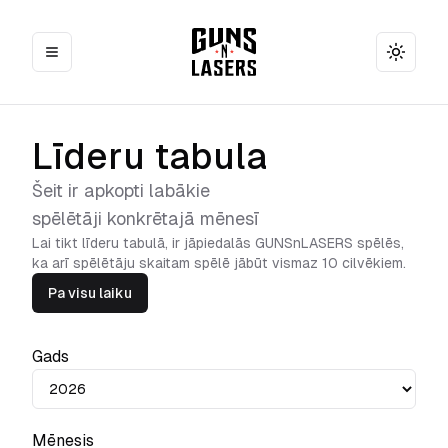
Toggle
Līderu tabula
Šeit ir apkopti labākie
spēlētāji konkrētajā mēnesī
Lai tikt līderu tabulā, ir jāpiedalās GUNSnLASERS spēlēs,
ka arī spēlētāju skaitam spēlē jābūt vismaz 10 cilvēkiem.
Pa visu laiku
Gads
Mēnesis