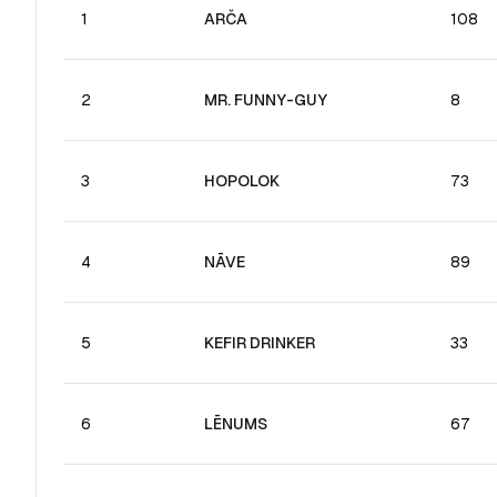
1
ARČA
108
2
MR. FUNNY-GUY
8
3
HOPOLOK
73
4
NĀVE
89
5
KEFIR DRINKER
33
6
LĒNUMS
67