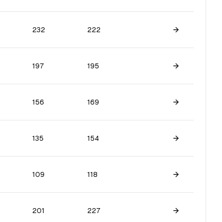
232
222
Skatīt spēlētā
197
195
Skatīt spēlētā
156
169
Skatīt spēlētā
135
154
Skatīt spēlētā
109
118
Skatīt spēlētā
201
227
Skatīt spēlētā