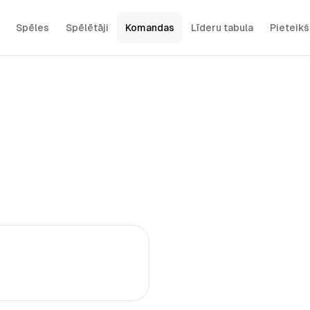
Spēles
Spēlētāji
Komandas
Līderu tabula
Pieteik