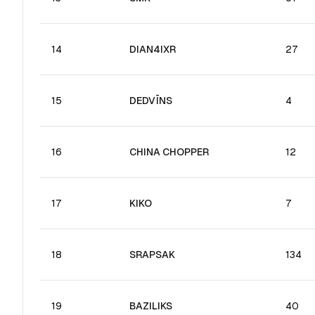
14
DIAN4IXR
27
15
DEDVĪNS
4
16
CHINA CHOPPER
12
17
KIKO
7
18
SRAPSAK
134
19
BAZILIKS
40