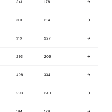
241
178
Skatīt spēlētā
301
214
Skatīt spēlētā
316
227
Skatīt spēlētā
293
206
Skatīt spēlētā
428
334
Skatīt spēlētā
299
240
Skatīt spēlētā
194
179