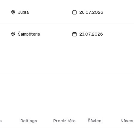
Jugla
26.07.2026
Šampēteris
23.07.2026
s
Reitings
Precizitāte
Šāvieni
Nāves