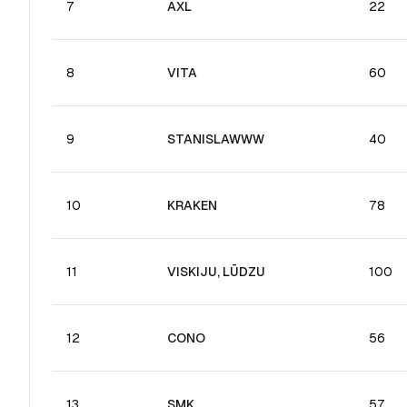
7
AXL
22
8
VITA
60
9
STANISLAWWW
40
10
KRAKEN
78
11
VISKIJU, LŪDZU
100
12
CONO
56
13
SMK
57