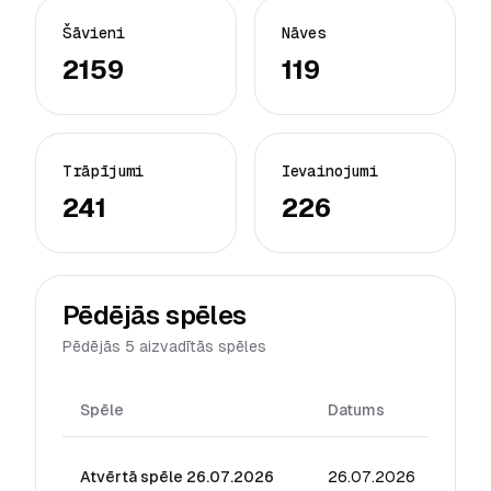
Šāvieni
Nāves
2159
119
Trāpījumi
Ievainojumi
241
226
Pēdējās spēles
Pēdējās 5 aizvadītās spēles
Spēle
Datums
Reiti
Atvērtā spēle 26.07.2026
26.07.2026
61.86