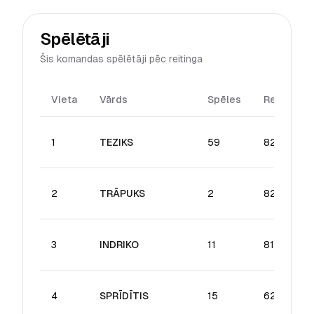
Spēlētāji
Šis komandas spēlētāji pēc reitinga
Vieta
Vārds
Spēles
Reitings
1
TEZIKS
59
82.65
2
TRĀPUKS
2
82.32
3
INDRIKO
11
81.09
4
SPRĪDĪTIS
15
62.36