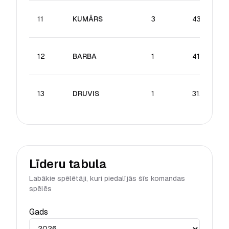
11
KUMĀRS
3
43.28
12
BARBA
1
41.36
13
DRUVIS
1
31.99
Līderu tabula
Labākie spēlētāji, kuri piedalījās šīs komandas
spēlēs
Gads