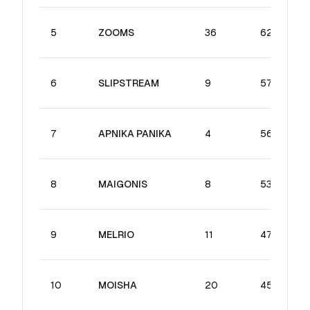
5
ZOOMS
36
62.34
6
SLIPSTREAM
9
57.47
7
APNIKA PANIKA
4
56.63
8
MAIGONIS
8
53.53
9
MELRIO
11
47.23
10
MOISHA
20
45.61