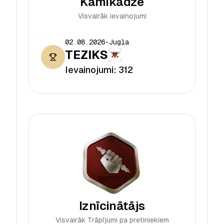
Kamikadze
Visvairāk ievainojumi
02.08.2026
-
Jugla
TEZIKS
Ievainojumi:
312
Iznīcinātājs
Visvairāk Trāpījumi pa pretiniekiem