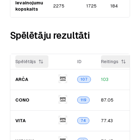
Ievainojumu
2275
1725
184
kopskaits
Spēlētāju rezultāti
Spēlētājs
ID
Reitings
ARČA
103
107
CONO
87.05
119
VITA
77.43
74