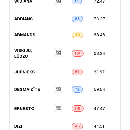
WIDIANA
72.47
13
ADRIANS
70.27
83
ARMANDS
68.46
40
VISKIJU,
68.24
101
LŪDZU
JŪRNIEKS
63.67
57
DESMAIZĪTE
59.64
72
ERNESTO
47.47
118
DIZI
44.51
45