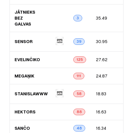
JĀTNIEKS
BEZ
35.49
3
GALVAS
SENSOR
30.95
39
EVELINČIKO
27.62
125
MEGAŅIK
24.87
111
STANISLAWWW
18.83
58
HEKTORS
16.63
88
SANČO
16.34
48