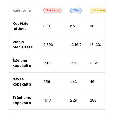
Kategorija
Sarkanā
Zilā
Dzeltenā
Kopējais
329
557
68
reitings
Vidējā
9.79%
13.16%
17.13%
precizitāte
Šāvienu
15831
16313
1652
kopskaits
Nāves
556
443
46
kopskaits
Trāpījumu
1610
2291
283
kopskaits