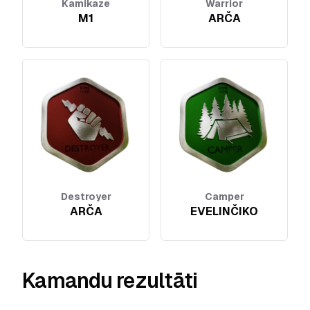
Kamikaze
Warrior
M1
ARČA
Destroyer
Camper
ARČA
EVELINČIKO
Kamandu rezultāti