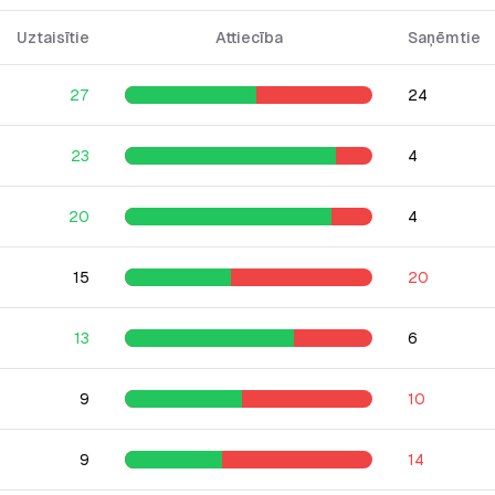
Uztaisītie
Attiecība
Saņēmtie
27
24
23
4
20
4
15
20
13
6
9
10
9
14