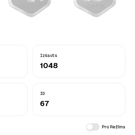
Izšauts
1048
ID
67
Pro Režīms