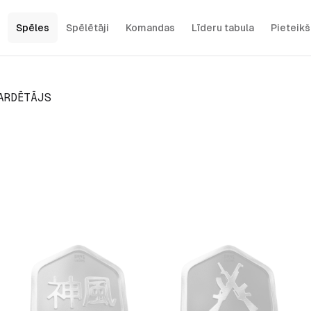
Spēles
Spēlētāji
Komandas
Līderu tabula
Pieteik
ARDĒTĀJS