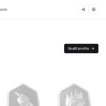
šanās
Toggle
Skatīt profilu