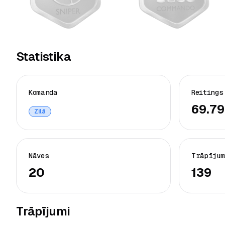
Statistika
Komanda
Reitings
69.79
Zilā
Nāves
Trāpījum
20
139
Trāpījumi