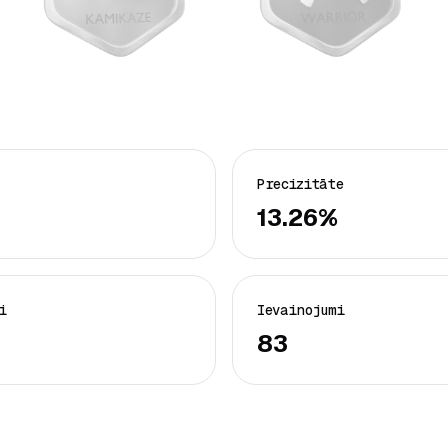
Precizitāte
13.26%
i
Ievainojumi
83