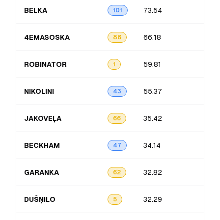
BELKA
73.54
13.4
101
4EMASOSKA
66.18
14.5
86
ROBINATOR
59.81
16.5
1
NIKOLINI
55.37
9.12
43
JAKOVEĻA
35.42
15.
66
BECKHAM
34.14
9.7
47
GARANKA
32.82
12.
62
DUŠŅILO
32.29
9.18
5