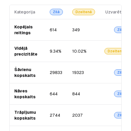
Kategorija
Uzvarētājs
Zilā
Dzeltenā
Kopējais
614
349
Zilā
reitings
Vidējā
9.34%
10.02%
Dzeltenā
precizitāte
Šāvienu
29833
19323
Zilā
kopskaits
Nāves
644
844
Zilā
kopskaits
Trāpījumu
2744
2037
Zilā
kopskaits