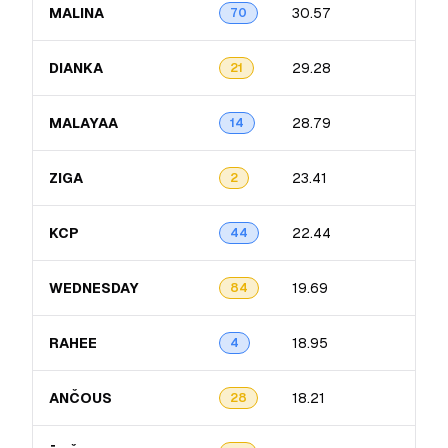
MALINA
30.57
5.1
70
DIANKA
29.28
13.8
21
MALAYAA
28.79
4.7
14
ZIGA
23.41
8.31
2
KCP
22.44
4.13
44
WEDNESDAY
19.69
8.0
84
RAHEE
18.95
4.8
4
ANČOUS
18.21
6.8
28