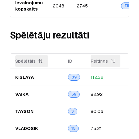
Ievainojumu
2048
2745
Zilā
kopskaits
Spēlētāju rezultāti
Spēlētājs
ID
Reitings
Prec
KISLAYA
112.32
13.7
89
VAIKA
82.92
16.1
59
TAYSON
80.06
9.8
3
VLADOŠIK
75.21
11.7
15