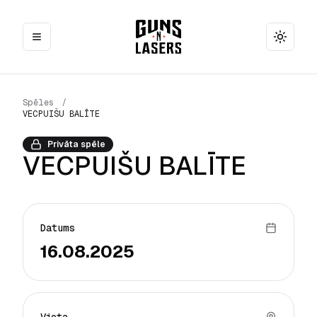
Toggle
Spēles
/
VECPUIŠU BALĪTE
Privāta spēle
VECPUIŠU BALĪTE
Datums
16.08.2025