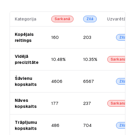
Kategorija
Uzvarētājs
Sarkanā
Zilā
Kopējais
160
203
Zilā
reitings
Vidējā
10.48%
10.35%
Sarkanā
precizitāte
Šāvienu
4606
6567
Zilā
kopskaits
Nāves
177
237
Sarkanā
kopskaits
Trāpījumu
486
704
Zilā
kopskaits