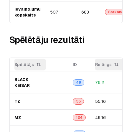
Ievainojumu
507
683
Sarkanā
kopskaits
Spēlētāju rezultāti
Spēlētājs
ID
Reitings
BLACK
76.2
49
KEISAR
TZ
55.16
55
MZ
46.16
124