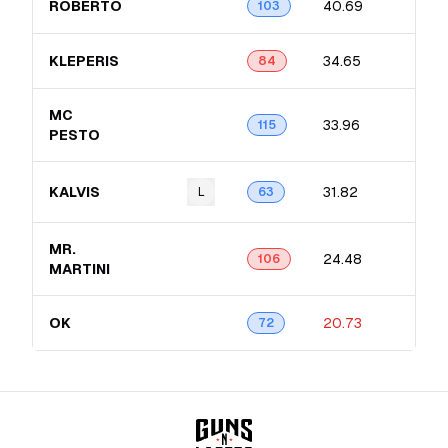
ROBERTO
40.69
103
KLEPERIS
34.65
84
MC
33.96
115
PESTO
KALVIS
31.82
L
63
MR.
24.48
106
MARTINI
OK
20.73
72