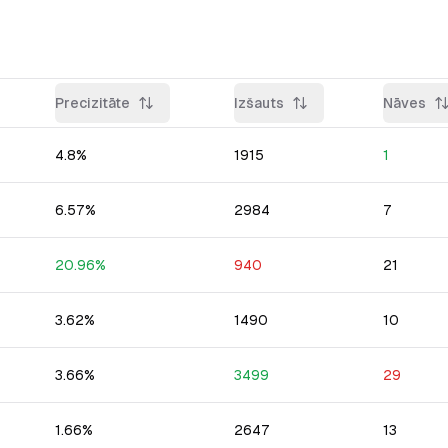
Precizitāte
Izšauts
Nāves
4.8
%
1915
1
6.57
%
2984
7
20.96
%
940
21
3.62
%
1490
10
3.66
%
3499
29
1.66
%
2647
13