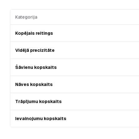
Kategorija
Kopējais reitings
Vidējā precizitāte
Šāvienu kopskaits
Nāves kopskaits
Trāpījumu kopskaits
Ievainojumu kopskaits