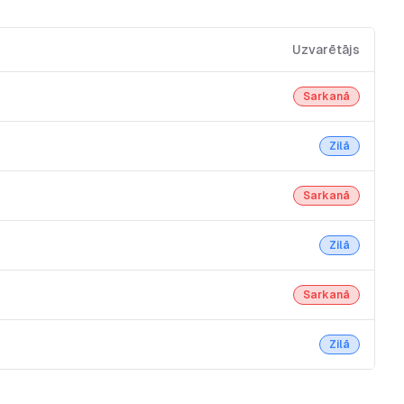
Uzvarētājs
Sarkanā
Zilā
Sarkanā
Zilā
Sarkanā
Zilā