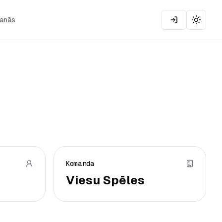
šanās
Toggle
Komanda
Viesu Spēles