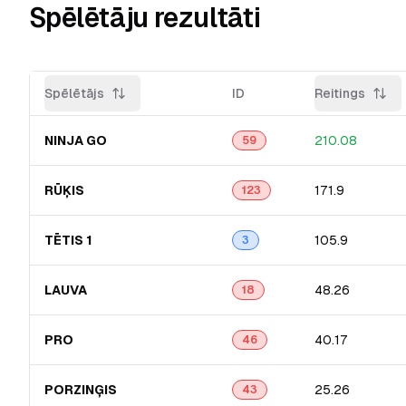
Spēlētāju rezultāti
Spēlētājs
ID
Reitings
NINJA GO
210.08
59
RŪĶIS
171.9
123
TĒTIS 1
105.9
3
LAUVA
48.26
18
PRO
40.17
46
PORZINĢIS
25.26
43