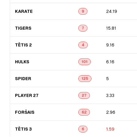
KARATE
24.19
9
TIGERS
15.81
7
TĒTIS 2
9.16
4
HULKS
6.16
101
SPIDER
5
125
PLAYER 27
3.33
27
FORŠAIS
2.96
62
TĒTIS 3
1.59
6