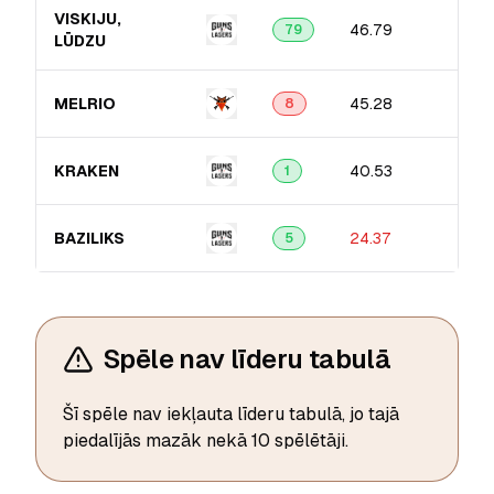
VISKIJU,
46.79
79
LŪDZU
MELRIO
45.28
8
KRAKEN
40.53
1
BAZILIKS
24.37
5
Spēle nav līderu tabulā
Šī spēle nav iekļauta līderu tabulā, jo tajā
piedalījās mazāk nekā 10 spēlētāji.