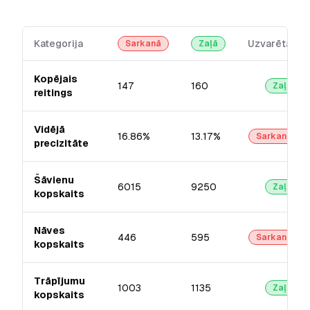
Kategorija
Uzvarētājs
Sarkanā
Zaļā
Kopējais
147
160
Zaļā
reitings
Vidējā
16.86%
13.17%
Sarkanā
precizitāte
Šāvienu
6015
9250
Zaļā
kopskaits
Nāves
446
595
Sarkanā
kopskaits
Trāpījumu
1003
1135
Zaļā
kopskaits