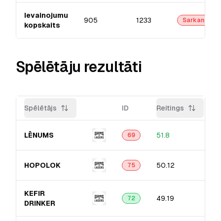
Ievainojumu
905
1233
Sarkanā
kopskaits
Spēlētāju rezultāti
Spēlētājs
ID
Reitings
LĒNUMS
51.8
69
HOPOLOK
50.12
75
KEFIR
49.19
72
DRINKER