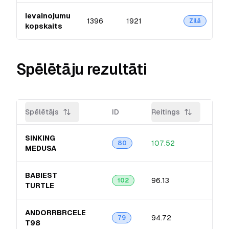
Ievainojumu
1396
1921
Zilā
kopskaits
Spēlētāju rezultāti
Spēlētājs
ID
Reitings
Pre
SINKING
107.52
12.
80
MEDUSA
BABIEST
96.13
19.
102
TURTLE
ANDORRBRCELE​
94.72
13.
79
T98