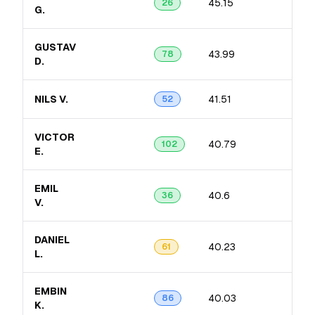
45.15
7.8
26
G.
GUSTAV
43.99
6.7
78
D.
NILS V.
41.51
7.1
52
VICTOR
40.79
7.0
102
E.
EMIL
40.6
8
%
36
V.
DANIEL
40.23
8.6
61
L.
EMBIN
40.03
9.6
86
K.