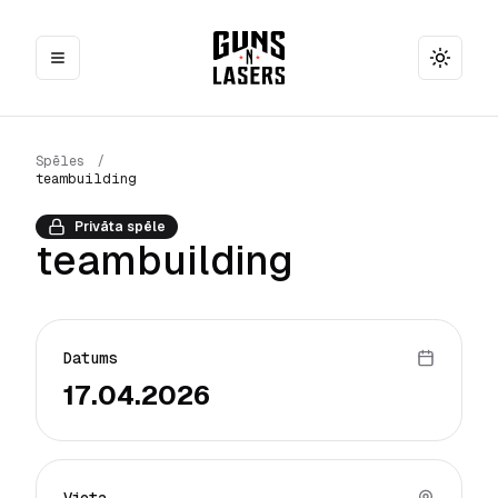
Toggle
Spēles
/
teambuilding
Privāta spēle
teambuilding
Datums
17.04.2026