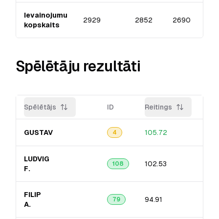
Ievainojumu
2929
2852
2690
kopskaits
Spēlētāju rezultāti
Spēlētājs
ID
Reitings
Pre
GUSTAV
105.72
12.
4
LUDVIG
102.53
14.
108
F.
FILIP
94.91
12.
79
A.