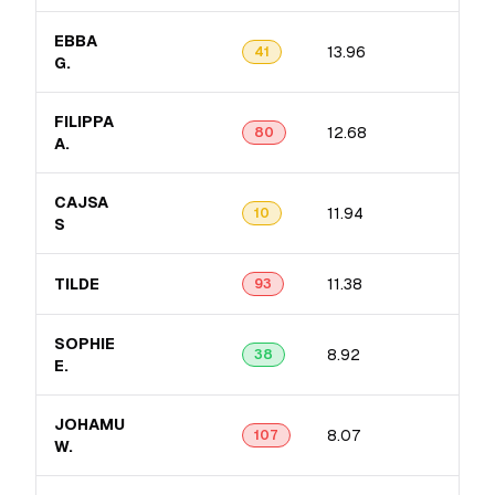
EBBA
13.96
3.2
41
G.
FILIPPA
12.68
2.9
80
A.
CAJSA
11.94
6.3
10
S
TILDE
11.38
3.4
93
SOPHIE
8.92
2.1
38
E.
JOHAMU
8.07
2.2
107
W.