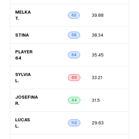
MELKA
39.88
12.
62
T.
STINA
38.34
11.
58
PLAYER
35.45
10.
64
64
SYLVIA
33.21
12.
88
L.
JOSEFINA
31.5
7.2
44
R.
LUCAS
29.63
10.
112
L.