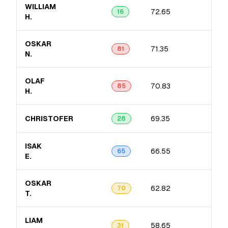
WILLIAM
72.65
9.2
16
H.
OSKAR
71.35
10.
81
N.
OLAF
70.83
13.
85
H.
CHRISTOFER
69.35
7.8
28
ISAK
66.55
15.
65
E.
OSKAR
62.82
7.4
70
T.
LIAM
58.65
10.
31