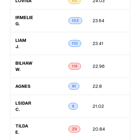
LOVISA
24.03
5.6
82
IRMELIE
23.64
5.4
103
G.
LIAM
23.41
5.1
110
J.
BILHAW
22.96
6.2
116
W.
AGNES
22.8
7.2
91
LSIDAR
21.02
5.9
6
C.
TILDA
20.84
4.8
29
E.