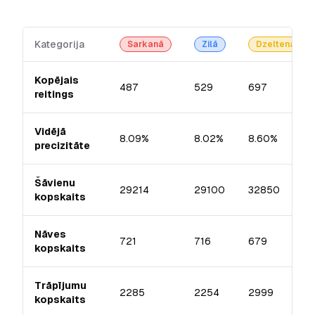
Kategorija
Sarkanā
Zilā
Dzeltenā
Kopējais
487
529
697
reitings
Vidējā
8.09%
8.02%
8.60%
precizitāte
Šāvienu
29214
29100
32850
kopskaits
Nāves
721
716
679
kopskaits
Trāpījumu
2285
2254
2999
kopskaits