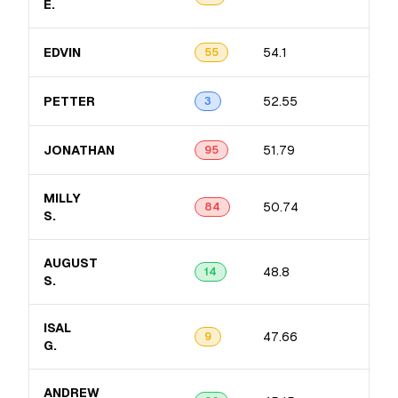
E.
EDVIN
54.1
12.
55
PETTER
52.55
11.1
3
JONATHAN
51.79
14.
95
MILLY
50.74
15.
84
S.
AUGUST
48.8
11.
14
S.
ISAL
47.66
11.
9
G.
ANDREW