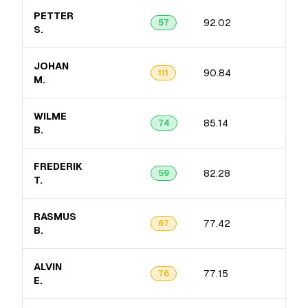
PETTER
92.02
12.
57
S.
JOHAN
90.84
11.
111
M.
WILME
85.14
10.
74
B.
FREDERIK
82.28
8.0
59
T.
RASMUS
77.42
17.
67
B.
ALVIN
77.15
10.
76
E.