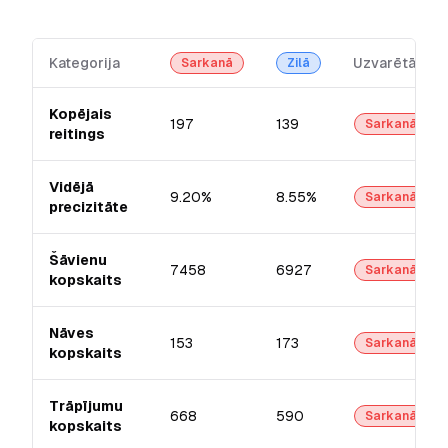
Kategorija
Uzvarētājs
Sarkanā
Zilā
Kopējais
197
139
Sarkanā
reitings
Vidējā
9.20%
8.55%
Sarkanā
precizitāte
Šāvienu
7458
6927
Sarkanā
kopskaits
Nāves
153
173
Sarkanā
kopskaits
Trāpījumu
668
590
Sarkanā
kopskaits