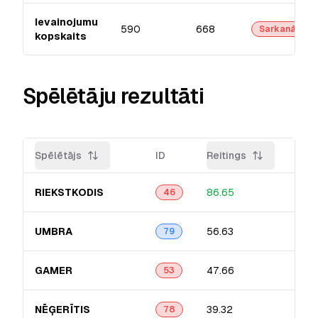
Ievainojumu
590
668
Sarkanā
kopskaits
Spēlētāju rezultāti
Spēlētājs
ID
Reitings
Prec
RIEKSTKODIS
86.65
13.3
46
UMBRA
56.63
10.4
79
GAMER
47.66
7.93
53
NĒĢERĪTIS
39.32
8.1
%
78