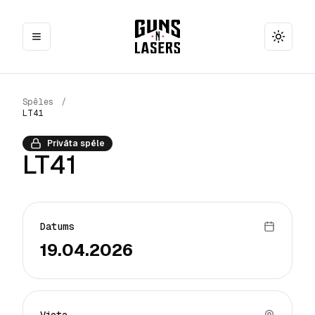
Toggle
Spēles
/
LT41
Privāta spēle
LT41
Datums
19.04.2026