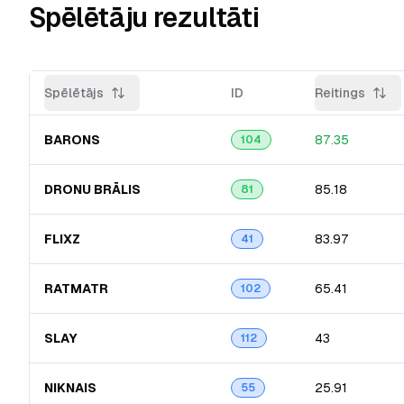
Spēlētāju rezultāti
Spēlētājs
ID
Reitings
BARONS
87.35
104
DRONU BRĀLIS
85.18
81
FLIXZ
83.97
41
RATMATR
65.41
102
SLAY
43
112
NIKNAIS
25.91
55