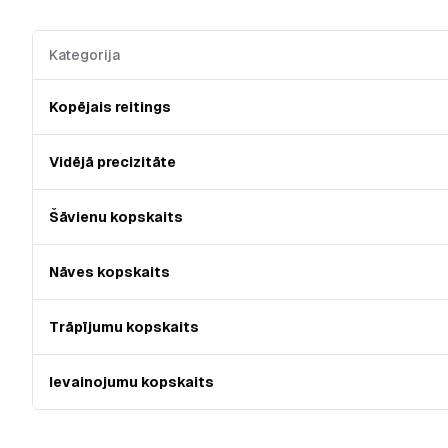
Kategorija
Kopējais reitings
Vidējā precizitāte
Šāvienu kopskaits
Nāves kopskaits
Trāpījumu kopskaits
Ievainojumu kopskaits