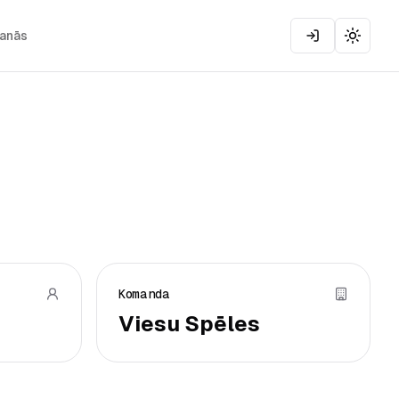
šanās
Toggle
Komanda
Viesu Spēles