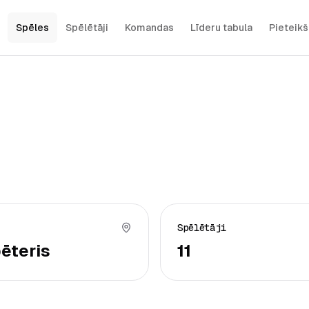
Spēles
Spēlētāji
Komandas
Līderu tabula
Pieteik
Spēlētāji
ēteris
11