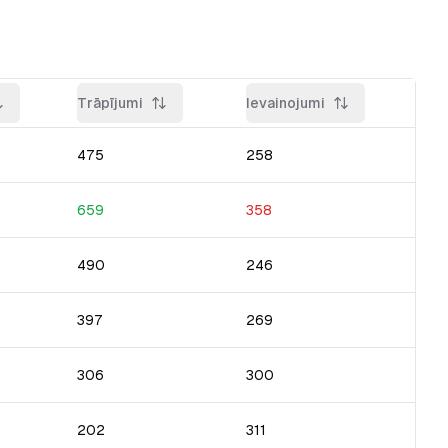
Trāpījumi
Ievainojumi
475
258
659
358
490
246
397
269
306
300
202
311