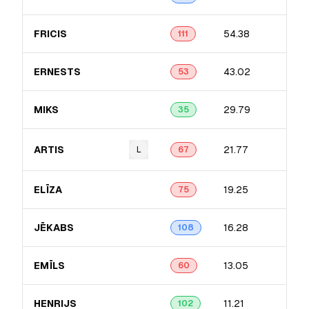
FRICIS
54.38
111
ERNESTS
43.02
53
MIKS
29.79
35
ARTIS
21.77
L
67
ELĪZA
19.25
75
JĒKABS
16.28
108
EMĪLS
13.05
60
HENRIJS
11.21
102