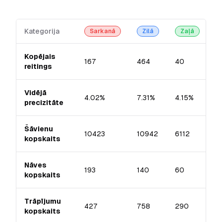
Kategorija
U
Sarkanā
Zilā
Zaļā
Kopējais
167
464
40
reitings
Vidējā
4.02%
7.31%
4.15%
precizitāte
Šāvienu
10423
10942
6112
kopskaits
Nāves
193
140
60
kopskaits
Trāpījumu
427
758
290
kopskaits