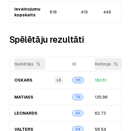
Ievainojumu
618
419
449
kopskaits
Spēlētāju rezultāti
Spēlētājs
ID
Reitings
OSKARS
183.61
LS
116
MATIASS
135.96
79
LEONARDS
62.73
93
VALTERS
56.54
54