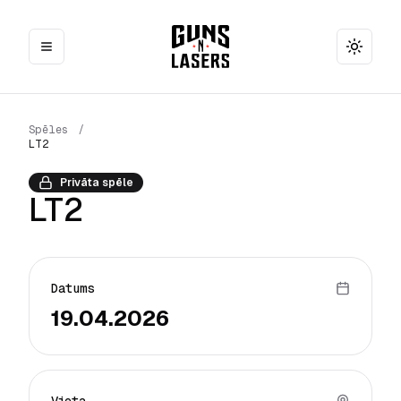
Toggle
Spēles
/
LT2
Privāta spēle
LT2
Datums
19.04.2026