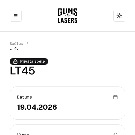
Toggle
Spēles
/
LT45
Privāta spēle
LT45
Datums
19.04.2026