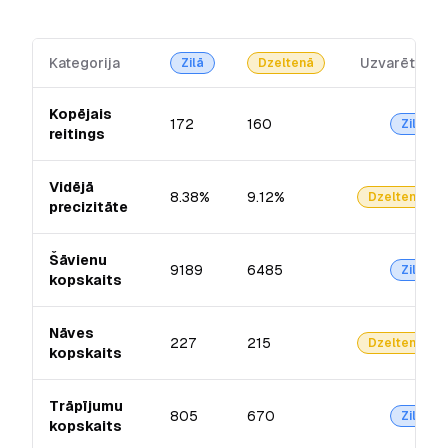
Kategorija
Uzvarētājs
Zilā
Dzeltenā
Kopējais
172
160
Zilā
reitings
Vidējā
8.38%
9.12%
Dzeltenā
precizitāte
Šāvienu
9189
6485
Zilā
kopskaits
Nāves
227
215
Dzeltenā
kopskaits
Trāpījumu
805
670
Zilā
kopskaits