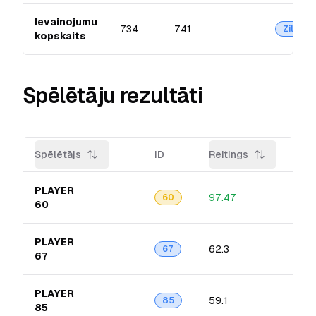
Ievainojumu
734
741
Zilā
kopskaits
Spēlētāju rezultāti
Spēlētājs
ID
Reitings
Pre
PLAYER
97.47
20.
60
60
PLAYER
62.3
10.
67
67
PLAYER
59.1
10.
85
85