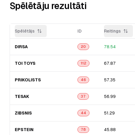
Spēlētāju rezultāti
Spēlētājs
ID
Reitings
DIRSA
78.54
20
TOI TOYS
67.87
112
PRIKOLISTS
57.35
46
TESAK
56.99
37
ZIBSNIS
51.29
44
EPSTEIN
45.88
78