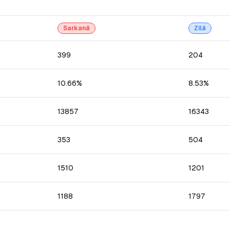
Sarkanā
Zilā
399
204
10.66%
8.53%
13857
16343
353
504
1510
1201
1188
1797