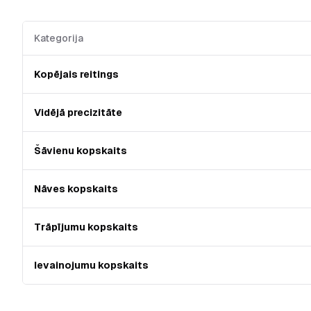
Kategorija
Kopējais reitings
Vidējā precizitāte
Šāvienu kopskaits
Nāves kopskaits
Trāpījumu kopskaits
Ievainojumu kopskaits