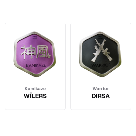
Kamikaze
Warrior
WĪLERS
DIRSA