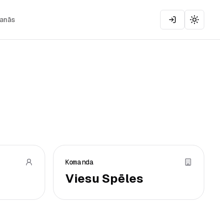
šanās
Toggle
Komanda
Viesu Spēles