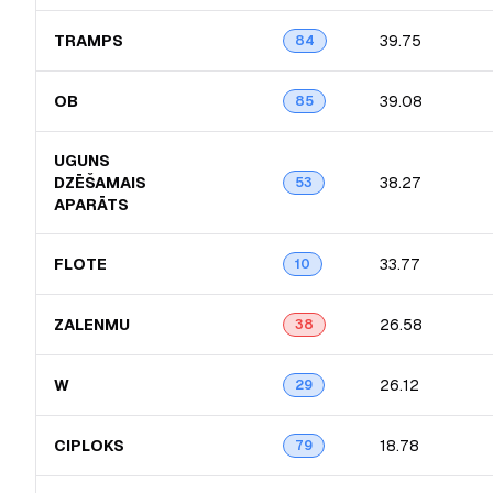
TRAMPS
39.75
84
OB
39.08
85
UGUNS
DZĒŠAMAIS
38.27
53
APARĀTS
FLOTE
33.77
10
ZALENMU
26.58
38
W
26.12
29
CIPLOKS
18.78
79