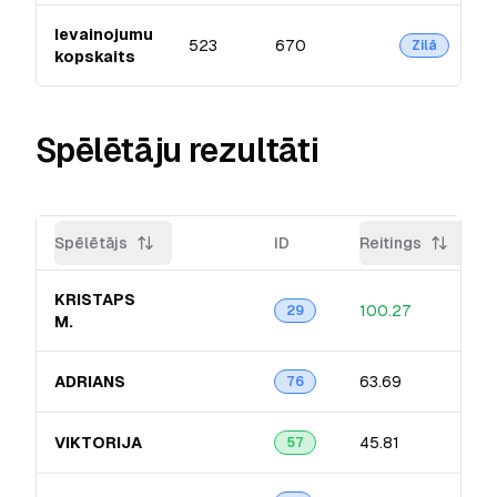
Ievainojumu
523
670
Zilā
kopskaits
Spēlētāju rezultāti
Spēlētājs
ID
Reitings
KRISTAPS
100.27
29
M.
ADRIANS
63.69
76
VIKTORIJA
45.81
57