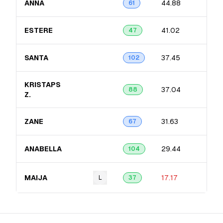
ANNA
44.88
61
ESTERE
41.02
47
SANTA
37.45
102
KRISTAPS
37.04
88
Z.
ZANE
31.63
67
ANABELLA
29.44
104
MAIJA
17.17
L
37