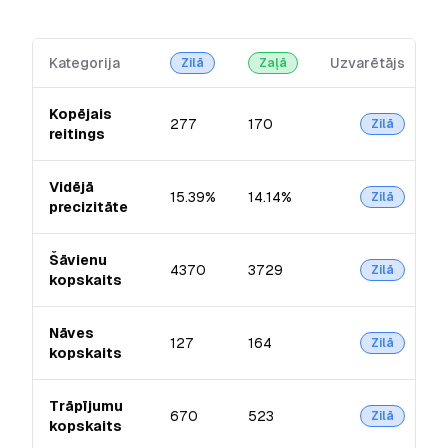
Kategorija
Uzvarētājs
Zilā
Zaļā
Kopējais
277
170
Zilā
reitings
Vidējā
15.39%
14.14%
Zilā
precizitāte
Šāvienu
4370
3729
Zilā
kopskaits
Nāves
127
164
Zilā
kopskaits
Trāpījumu
670
523
Zilā
kopskaits