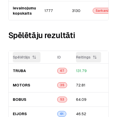
Ievainojumu
1777
3130
Sarkanā
kopskaits
Spēlētāju rezultāti
Spēlētājs
ID
Reitings
Prec
TRUBA
131.79
15.9
67
MOTORS
72.81
14.3
35
BOBUS
64.09
13.2
53
EIJORS
46.52
10.
61