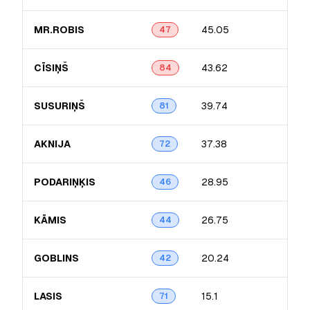
MR.ROBIS
45.05
10.
47
CĪSIŅŠ
43.62
5.9
84
SUSURIŅŠ
39.74
10.
81
AKNIJA
37.38
9.7
72
PODARIŅĶIS
28.95
9.7
46
KĀMIS
26.75
7.53
44
GOBLINS
20.24
3.93
42
LASIS
15.1
5.4
71