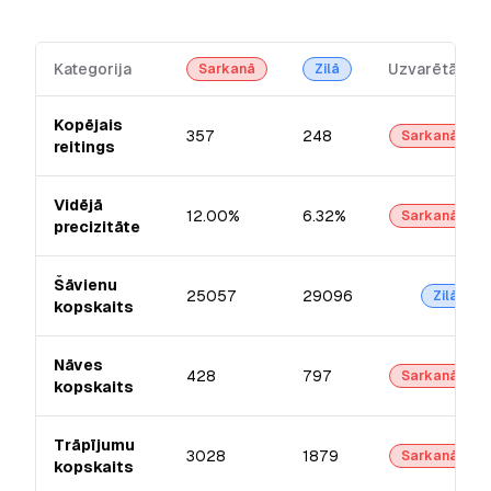
Kategorija
Uzvarētājs
Sarkanā
Zilā
Kopējais
357
248
Sarkanā
reitings
Vidējā
12.00%
6.32%
Sarkanā
precizitāte
Šāvienu
25057
29096
Zilā
kopskaits
Nāves
428
797
Sarkanā
kopskaits
Trāpījumu
3028
1879
Sarkanā
kopskaits