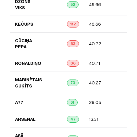
DŽONS
49.66
13.8
52
VIKS
KEČUPS
46.66
13.2
112
CŪCIŅA
40.72
13.7
83
PEPA
RONALDIŅO
40.71
8.0
86
MARINĒTAIS
40.27
11.8
73
GUĶĪTS
A77
29.05
12.3
61
ARSENAL
13.31
2.8
47
ASĀ