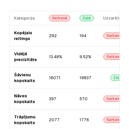
Kategorija
Uzvarētājs
Sarkanā
Zaļā
Kopējais
292
194
Sarkanā
reitings
Vidējā
13.48%
9.52%
Sarkanā
precizitāte
Šāvienu
16071
19837
Zaļā
kopskaits
Nāves
397
570
Sarkanā
kopskaits
Trāpījumu
2077
1776
Sarkanā
kopskaits