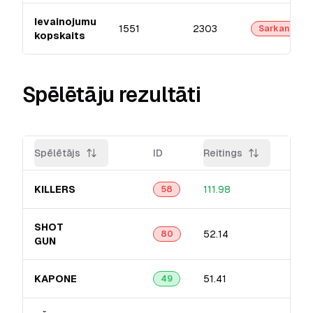
Ievainojumu
1551
2303
Sarkanā
kopskaits
Spēlētāju rezultāti
Spēlētājs
ID
Reitings
Prec
KILLERS
111.98
19.0
58
SHOT
52.14
13.3
80
GUN
KAPONE
51.41
11.0
49