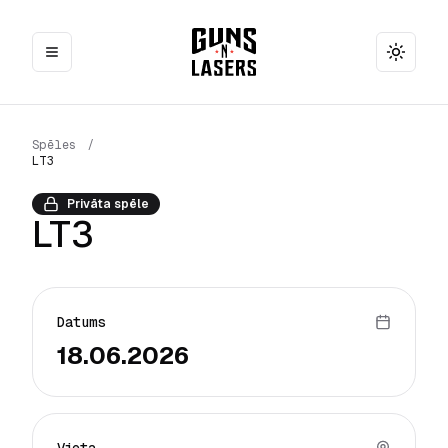
Toggle
Spēles
/
LT3
Privāta spēle
LT3
Datums
18.06.2026