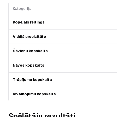
Kategorija
Kopējais reitings
Vidējā precizitāte
Šāvienu kopskaits
Nāves kopskaits
Trāpījumu kopskaits
Ievainojumu kopskaits
Spēlētāju rezultāti