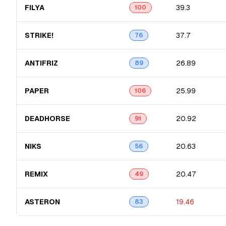
FILYA
39.3
100
STRIKE!
37.7
76
ANTIFRIZ
26.89
89
PAPER
25.99
106
DEADHORSE
20.92
91
NIKS
20.63
56
REMIX
20.47
49
ASTERON
19.46
83