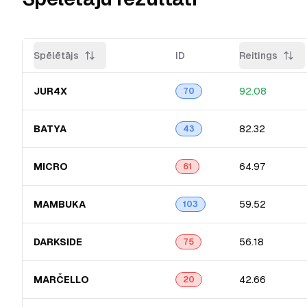
Spēlētājs
ID
Reitings
JUR4X
92.08
70
BATYA
82.32
43
MICRO
64.97
61
MAMBUKA
59.52
103
DARKSIDE
56.18
75
MARČELLO
42.66
20