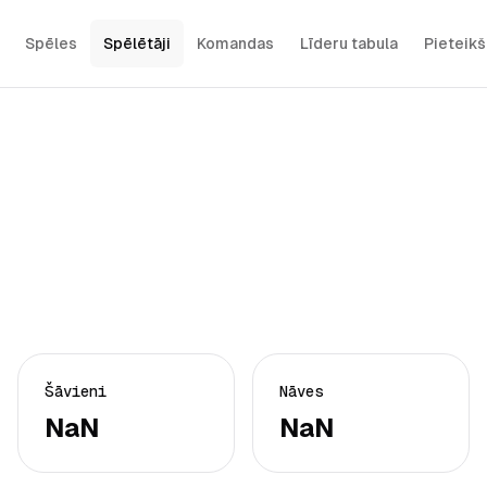
Spēles
Spēlētāji
Komandas
Līderu tabula
Pieteik
Šāvieni
Nāves
NaN
NaN