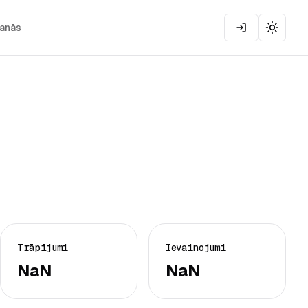
šanās
Toggle
Trāpījumi
Ievainojumi
NaN
NaN