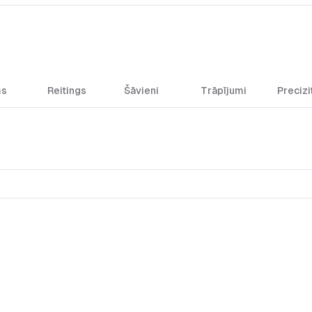
ms
Reitings
Šāvieni
Trāpījumi
Precizi