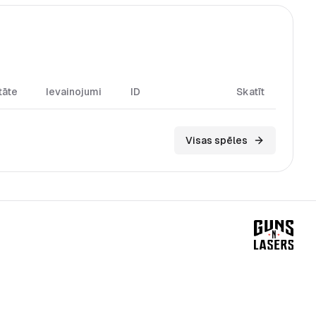
tāte
Ievainojumi
ID
Skatīt
Visas spēles