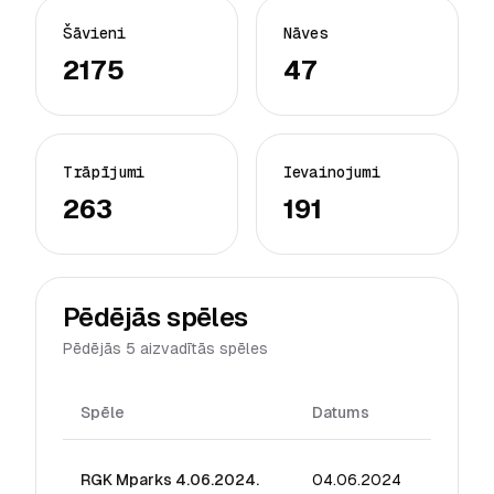
Šāvieni
Nāves
2175
47
Trāpījumi
Ievainojumi
263
191
Pēdējās spēles
Pēdējās 5 aizvadītās spēles
Spēle
Datums
Reiting
RGK Mparks 4.06.2024.
04.06.2024
56.70