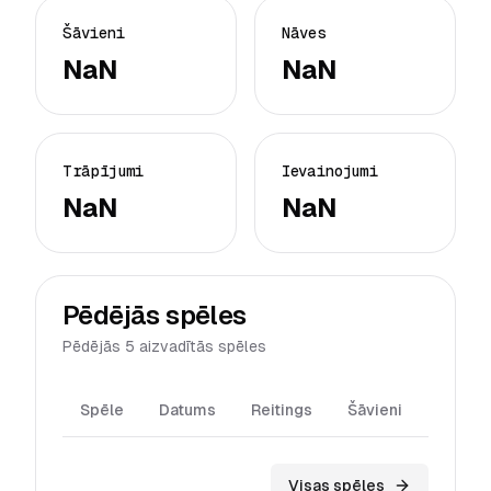
Šāvieni
Nāves
NaN
NaN
Trāpījumi
Ievainojumi
NaN
NaN
Pēdējās spēles
Pēdējās 5 aizvadītās spēles
Spēle
Datums
Reitings
Šāvieni
Trāpīj
Visas spēles