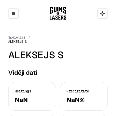
Toggle
Spēlētāji
/
ALEKSEJS S
ALEKSEJS S
Vidēji dati
Reitings
Precizitāte
NaN
NaN%