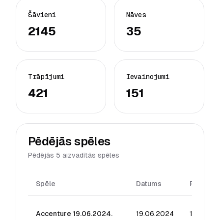
Šāvieni
Nāves
2145
35
Trāpījumi
Ievainojumi
421
151
Pēdējās spēles
Pēdējās 5 aizvadītās spēles
Spēle
Datums
Reitings
Accenture 19.06.2024.
19.06.2024
128.57