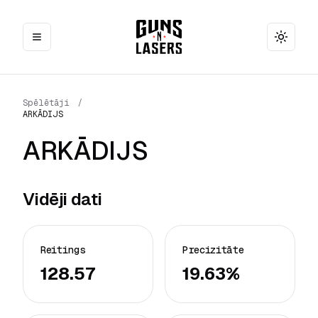
Toggle
Spēlētāji
/
ARKĀDIJS
ARKĀDIJS
Vidēji dati
Reitings
Precizitāte
128.57
19.63%