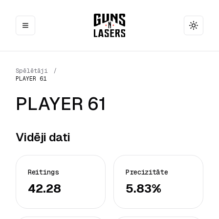
Toggle
Spēlētāji
/
PLAYER 61
PLAYER 61
Vidēji dati
Reitings
Precizitāte
42.28
5.83%