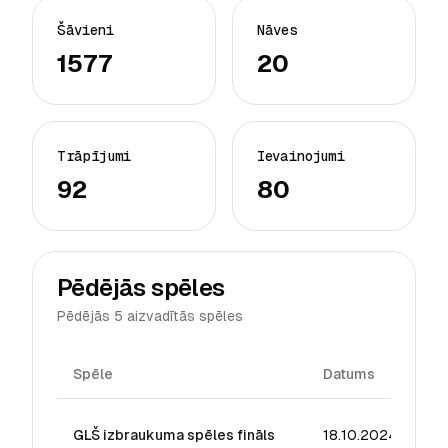
Šāvieni
Nāves
1577
20
Trāpījumi
Ievainojumi
92
80
Pēdējās spēles
Pēdējās 5 aizvadītās spēles
Spēle
Datums
Re
GLŠ izbraukuma spēles fināls
18.10.2024
42