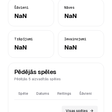
Šāvieni
Nāves
NaN
NaN
Trāpījumi
Ievainojumi
NaN
NaN
Pēdējās spēles
Pēdējās 5 aizvadītās spēles
Spēle
Datums
Reitings
Šāvieni
Trāpīj
Visas spēles