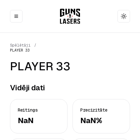
Toggle
Spēlētāji
/
PLAYER 33
PLAYER 33
Vidēji dati
Reitings
Precizitāte
NaN
NaN%