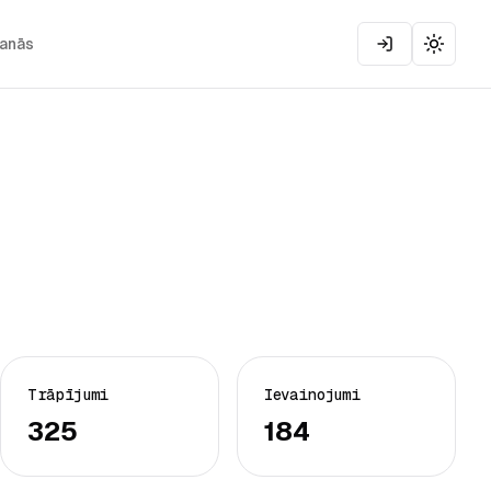
šanās
Toggle
Trāpījumi
Ievainojumi
325
184