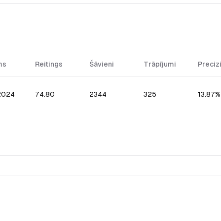
ms
Reitings
Šāvieni
Trāpījumi
Preciz
.2024
74.80
2344
325
13.87%