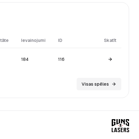
itāte
Ievainojumi
ID
Skatīt
184
116
View game
Visas spēles