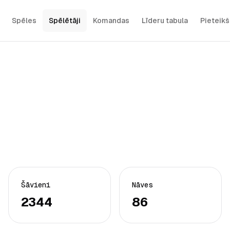
Spēles
Spēlētāji
Komandas
Līderu tabula
Pieteik
Šāvieni
Nāves
2344
86