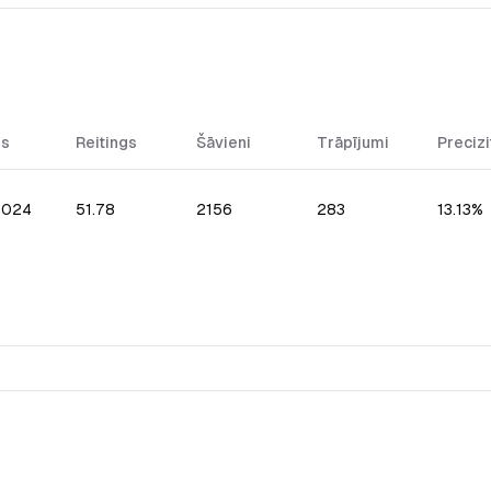
ms
Reitings
Šāvieni
Trāpījumi
Precizi
.2024
51.78
2156
283
13.13%