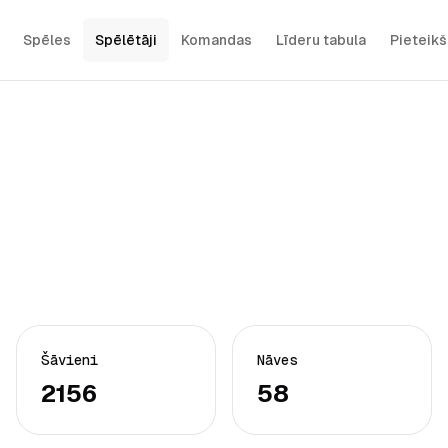
Spēles
Spēlētāji
Komandas
Līderu tabula
Pieteik
Šāvieni
Nāves
2156
58