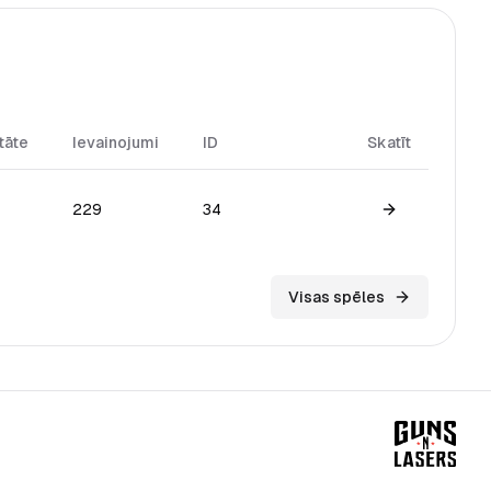
tāte
Ievainojumi
ID
Skatīt
229
34
View game
Visas spēles