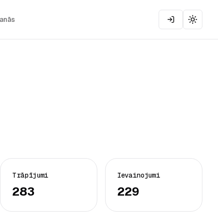
šanās
Toggle
Trāpījumi
Ievainojumi
283
229