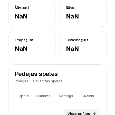
Šāvieni
Nāves
NaN
NaN
Trāpījumi
Ievainojumi
NaN
NaN
Pēdējās spēles
Pēdējās 5 aizvadītās spēles
Spēle
Datums
Reitings
Šāvieni
Trāpīj
Visas spēles