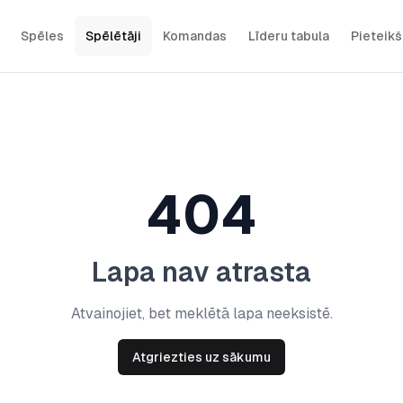
Spēles
Spēlētāji
Komandas
Līderu tabula
Pieteik
404
Lapa nav atrasta
Atvainojiet, bet meklētā lapa neeksistē.
Atgriezties uz sākumu