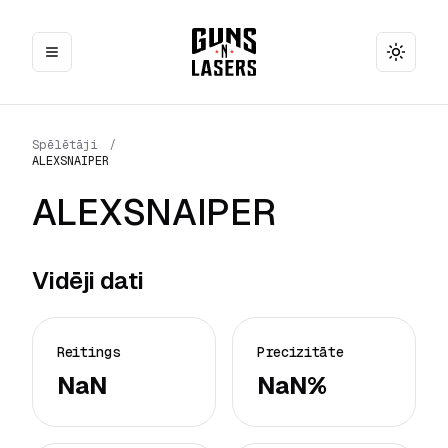
Toggle
Spēlētāji
/
ALEXSNAIPER
ALEXSNAIPER
Vidēji dati
Reitings
Precizitāte
NaN
NaN%