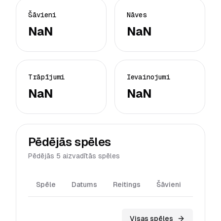
Šāvieni
Nāves
NaN
NaN
Trāpījumi
Ievainojumi
NaN
NaN
Pēdējās spēles
Pēdējās 5 aizvadītās spēles
Spēle
Datums
Reitings
Šāvieni
Trāpīj
Visas spēles