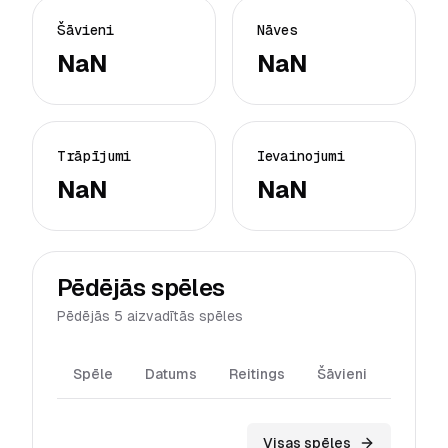
Šāvieni
Nāves
NaN
NaN
Trāpījumi
Ievainojumi
NaN
NaN
Pēdējās spēles
Pēdējās 5 aizvadītās spēles
Spēle
Datums
Reitings
Šāvieni
Trāpīj
Visas spēles