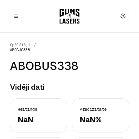
Toggle
Spēlētāji
/
ABOBUS338
ABOBUS338
Vidēji dati
Reitings
Precizitāte
NaN
NaN%