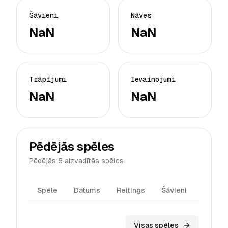
Šāvieni
Nāves
NaN
NaN
Trāpījumi
Ievainojumi
NaN
NaN
Pēdējās spēles
Pēdējās 5 aizvadītās spēles
Spēle
Datums
Reitings
Šāvieni
Trāpīj
Visas spēles