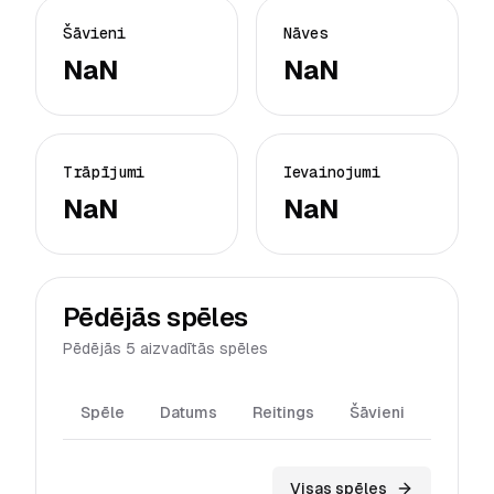
Šāvieni
Nāves
NaN
NaN
Trāpījumi
Ievainojumi
NaN
NaN
Pēdējās spēles
Pēdējās 5 aizvadītās spēles
Spēle
Datums
Reitings
Šāvieni
Trāpīj
Visas spēles