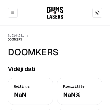
Toggle
Spēlētāji
/
DOOMKERS
DOOMKERS
Vidēji dati
Reitings
Precizitāte
NaN
NaN%