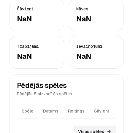
Šāvieni
Nāves
NaN
NaN
Trāpījumi
Ievainojumi
NaN
NaN
Pēdējās spēles
Pēdējās 5 aizvadītās spēles
Spēle
Datums
Reitings
Šāvieni
Trāpīj
Visas spēles