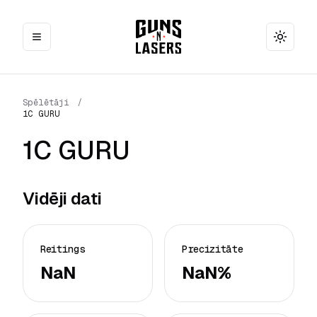
Toggle
Spēlētāji
/
1C GURU
1C GURU
Vidēji dati
Reitings
Precizitāte
NaN
NaN%