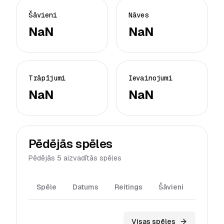
Šāvieni
Nāves
NaN
NaN
Trāpījumi
Ievainojumi
NaN
NaN
Pēdējās spēles
Pēdējās 5 aizvadītās spēles
Spēle
Datums
Reitings
Šāvieni
Trāpīj
Visas spēles