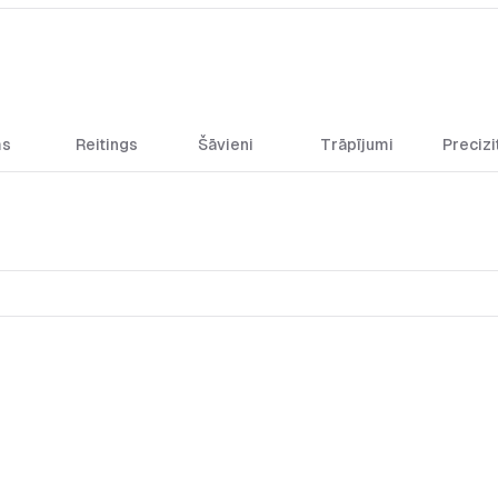
ms
Reitings
Šāvieni
Trāpījumi
Precizi