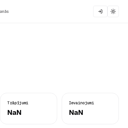
šanās
Toggle
Trāpījumi
Ievainojumi
NaN
NaN