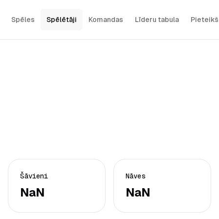
Spēles
Spēlētāji
Komandas
Līderu tabula
Pieteik
Šāvieni
Nāves
NaN
NaN