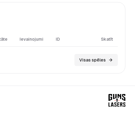
tāte
Ievainojumi
ID
Skatīt
Visas spēles