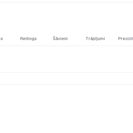
ms
Reitings
Šāvieni
Trāpījumi
Precizi