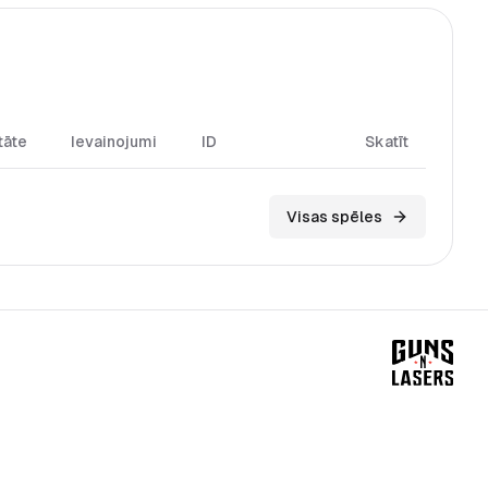
tāte
Ievainojumi
ID
Skatīt
Visas spēles