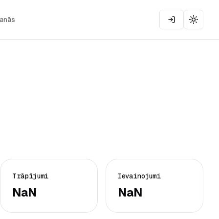
šanās
Toggle
Trāpījumi
Ievainojumi
NaN
NaN