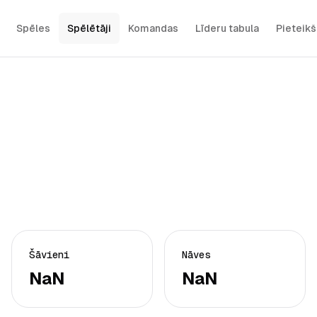
Spēles
Spēlētāji
Komandas
Līderu tabula
Pieteik
Šāvieni
Nāves
NaN
NaN