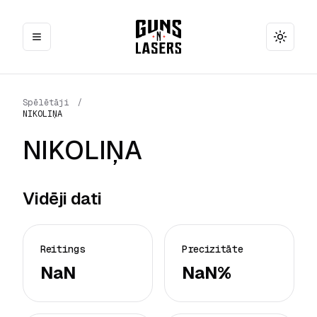
Toggle
Spēlētāji
/
NIKOLIŅA
NIKOLIŅA
Vidēji dati
Reitings
Precizitāte
NaN
NaN%