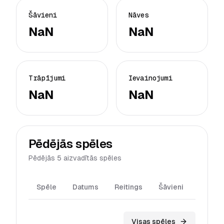
Šāvieni
Nāves
NaN
NaN
Trāpījumi
Ievainojumi
NaN
NaN
Pēdējās spēles
Pēdējās 5 aizvadītās spēles
Spēle
Datums
Reitings
Šāvieni
Trāpīj
Visas spēles