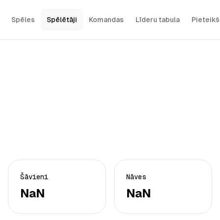
Spēles
Spēlētāji
Komandas
Līderu tabula
Pieteik
Šāvieni
Nāves
NaN
NaN