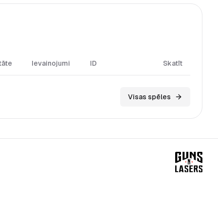
tāte
Ievainojumi
ID
Skatīt
Visas spēles