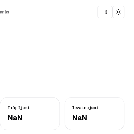
šanās
Toggle
Trāpījumi
Ievainojumi
NaN
NaN