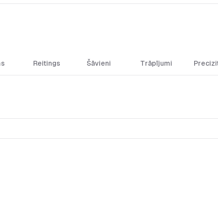
ms
Reitings
Šāvieni
Trāpījumi
Precizi