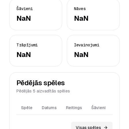
Šāvieni
Nāves
NaN
NaN
Trāpījumi
Ievainojumi
NaN
NaN
Pēdējās spēles
Pēdējās 5 aizvadītās spēles
Spēle
Datums
Reitings
Šāvieni
Trāpīj
Visas spēles