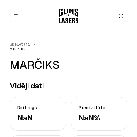
Toggle
Spēlētāji
/
MARČIKS
MARČIKS
Vidēji dati
Reitings
Precizitāte
NaN
NaN%