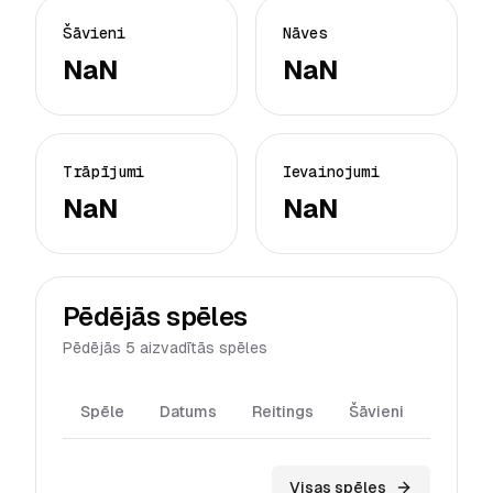
Šāvieni
Nāves
NaN
NaN
Trāpījumi
Ievainojumi
NaN
NaN
Pēdējās spēles
Pēdējās 5 aizvadītās spēles
Spēle
Datums
Reitings
Šāvieni
Trāpīj
Visas spēles