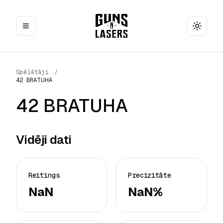
Toggle
Spēlētāji
/
42 BRATUHA
42 BRATUHA
Vidēji dati
Reitings
Precizitāte
NaN
NaN%