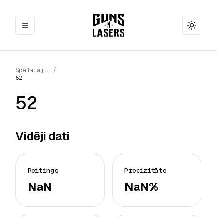
Toggle
Spēlētāji
/
52
52
Vidēji dati
Reitings
Precizitāte
NaN
NaN%