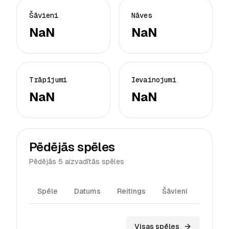
Šāvieni
Nāves
NaN
NaN
Trāpījumi
Ievainojumi
NaN
NaN
Pēdējās spēles
Pēdējās 5 aizvadītās spēles
Spēle
Datums
Reitings
Šāvieni
Trāpīj
Visas spēles