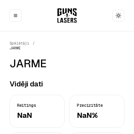
Toggle
Spēlētāji
/
JARME
JARME
Vidēji dati
Reitings
Precizitāte
NaN
NaN%