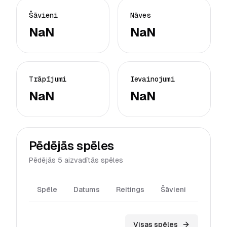
Šāvieni
Nāves
NaN
NaN
Trāpījumi
Ievainojumi
NaN
NaN
Pēdējās spēles
Pēdējās 5 aizvadītās spēles
Spēle
Datums
Reitings
Šāvieni
Trāpīj
Visas spēles