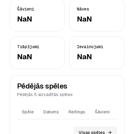
Šāvieni
Nāves
NaN
NaN
Trāpījumi
Ievainojumi
NaN
NaN
Pēdējās spēles
Pēdējās 5 aizvadītās spēles
Spēle
Datums
Reitings
Šāvieni
Trāpīj
Visas spēles