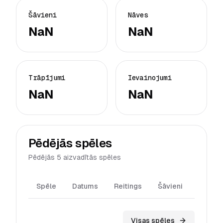
Šāvieni
Nāves
NaN
NaN
Trāpījumi
Ievainojumi
NaN
NaN
Pēdējās spēles
Pēdējās 5 aizvadītās spēles
Spēle
Datums
Reitings
Šāvieni
Trāpīj
Visas spēles