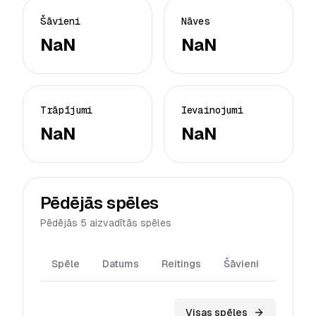
Šāvieni
Nāves
NaN
NaN
Trāpījumi
Ievainojumi
NaN
NaN
Pēdējās spēles
Pēdējās 5 aizvadītās spēles
Spēle
Datums
Reitings
Šāvieni
Trāpīj
Visas spēles