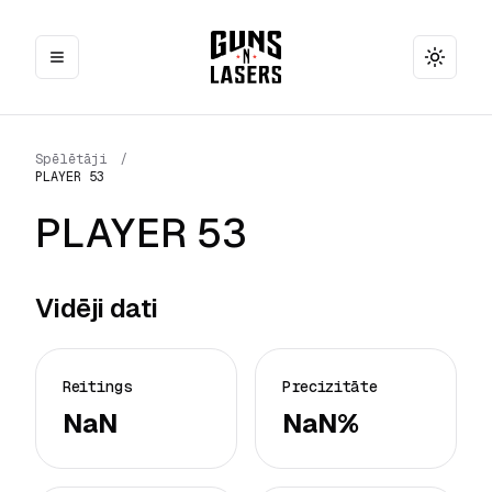
Toggle
Spēlētāji
/
PLAYER 53
PLAYER 53
Vidēji dati
Reitings
Precizitāte
NaN
NaN%