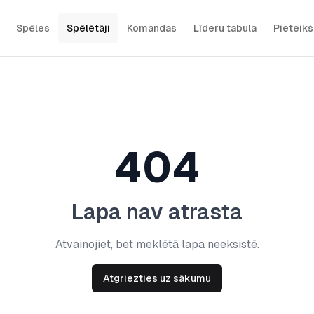
Spēles
Spēlētāji
Komandas
Līderu tabula
Pieteik
404
Lapa nav atrasta
Atvainojiet, bet meklētā lapa neeksistē.
Atgriezties uz sākumu